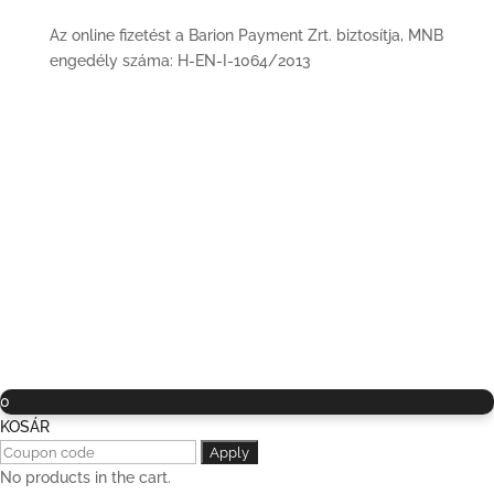
Az online fizetést a Barion Payment Zrt. biztosítja, MNB
engedély száma: H-EN-I-1064/2013
© 2021 | Bükk900 Természetbarát Egyesület | Minden
jog fenntartva! |
ASZF
|
Süti szabályzat
0
KOSÁR
Apply
No products in the cart.